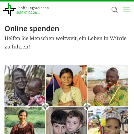
Direkt
zum
Inhalt
Online spenden
Herzlich W
Helfen Sie Menschen weltweit, ein Leben in Würde
Wir verwen
zu führen!
auf unsere
Neben t
notwendig
nutzen wir
Cookies zu 
Werbezwec
helfen un
Online-Ak
kosteneff