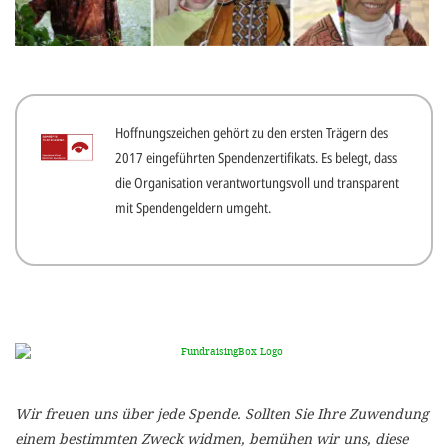
gestalten,
bestmö
Nutzererlebn
und 
Hoffnungszeichen gehört zu den ersten Trägern des
Unterstütz
2017 eingeführten Spendenzertifikats. Es belegt, dass
unsere A
die Organisation verantwortungsvoll und transparent
gewinnen. 
mit Spendengeldern umgeht.
den Einsatz
akzeptiere
optionale
ablehne
Einstellun
Sie jede
Wir freuen uns über jede Spende. Sollten Sie Ihre Zuwendung
Fußberei
einem bestimmten Zweck widmen, bemühen wir uns, diese