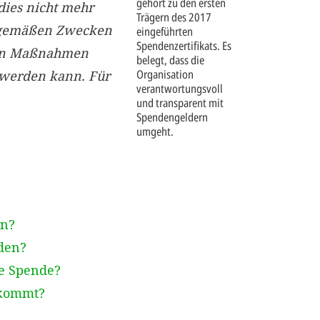
gehört zu den ersten
dies nicht mehr
Trägern des 2017
gsgemäßen Zwecken
eingeführten
Spendenzertifikats. Es
nen Maßnahmen
belegt, dass die
Organisation
 werden kann. Für
verantwortungsvoll
und transparent mit
Spendengeldern
umgeht.
en?
den?
ge Spende?
ekommt?