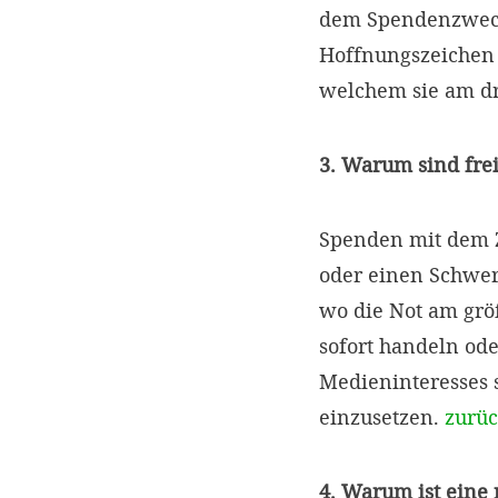
dem Spendenzweck 
Hoffnungszeichen s
welchem sie am dr
3. Warum sind fre
Spenden mit dem Z
oder einen Schwer
wo die Not am größ
sofort handeln ode
Medieninteresses s
einzusetzen.
zurü
4. Warum ist eine