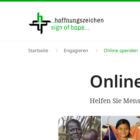
Direkt
zum
Inhalt
Pfadnavigation
Startseite
Engagieren
Online spenden
Onlin
Helfen Sie Mens