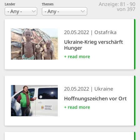
efficient, 
Anzeige: 81 - 90
Länder
Themen
von 397
the best po
experien
20.05.2022
Ostafrika
gain new 
Ukraine-Krieg verschärft
for our wo
Hunger
accept t
+ read more
cookies or
optional c
can adj
20.05.2022
Ukraine
settings a
Hoffnungszeichen vor Ort
in the fo
+ read more
'Cookie s
Imprint
AGREE W