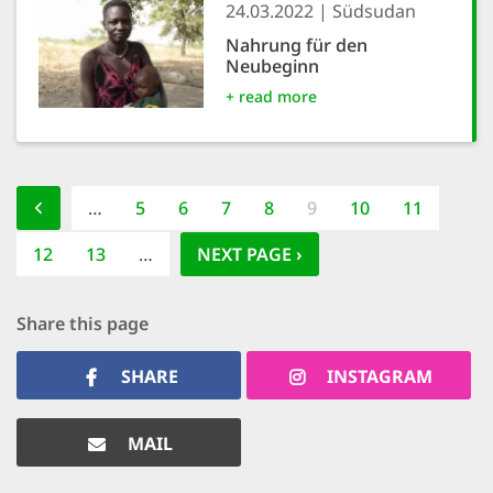
24.03.2022
Südsudan
Nahrung für den
Neubeginn
+ read more
Pagination
PREVIOUS PAGE
…
PAGE
5
PAGE
6
PAGE
7
PAGE
8
CURRENT
9
PAGE
10
PAGE
11
PAGE
PAGE
12
PAGE
13
…
NEXT PAGE
NEXT PAGE ›
Share this page
SHARE
INSTAGRAM
MAIL