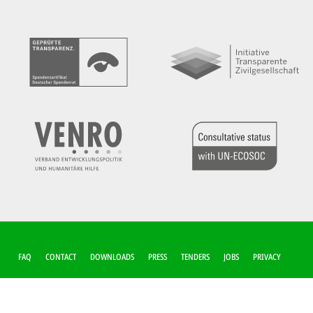
FUSSZEILEN-M
FAQ
CONTACT
DOWNLOADS
PRESS
TENDERS
JOBS
PRIVACY
ENÜ
COOKIE-SETTINGS
IMPRINT