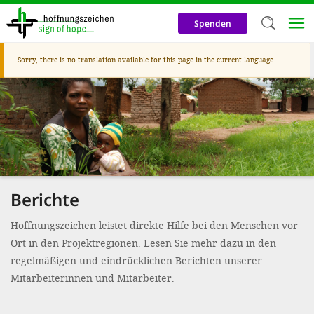
Skip
to
Spenden
main
content
Warning
Sorry, there is no translation available for this page in the current language.
Welc
message
We use c
our web
addit
technicall
cookies, w
Berichte
cookies fo
Hoffnungszeichen leistet direkte Hilfe bei den Menschen vor
and adv
Ort in den Projektregionen. Lesen Sie mehr dazu in den
purposes. 
regelmäßigen und eindrücklichen Berichten unserer
us to make
Mitarbeiterinnen und Mitarbeiter.
activiti