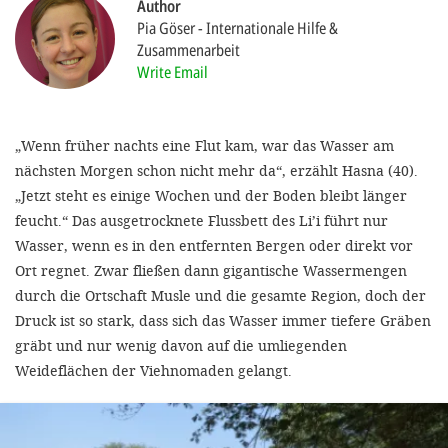
Author
Pia Göser
Internationale Hilfe &
SETT
Zusammenarbeit
Write Email
DECLINE 
„Wenn früher nachts eine Flut kam, war das Wasser am
nächsten Morgen schon nicht mehr da“, erzählt Hasna (40).
„Jetzt steht es einige Wochen und der Boden bleibt länger
feucht.“ Das ausgetrocknete Flussbett des Li’i führt nur
Wasser, wenn es in den entfernten Bergen oder direkt vor
Ort regnet. Zwar fließen dann gigantische Wassermengen
durch die Ortschaft Musle und die gesamte Region, doch der
Druck ist so stark, dass sich das Wasser immer tiefere Gräben
gräbt und nur wenig davon auf die umliegenden
Weideflächen der Viehnomaden gelangt.