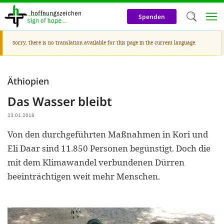
Skip
to
Spenden
main
content
Warning
Sorry, there is no translation available for this page in the current language.
Welc
message
We use c
Äthiopien
our web
Das Wasser bleibt
addit
technicall
23.01.2018
cookies, w
Von den durchgeführten Maßnahmen in Kori und
Eli Daar sind 11.850 Personen begünstigt. Doch die
cookies fo
mit dem Klimawandel verbundenen Dürren
and adv
beeinträchtigen weit mehr Menschen.
purposes. 
us to make
activiti