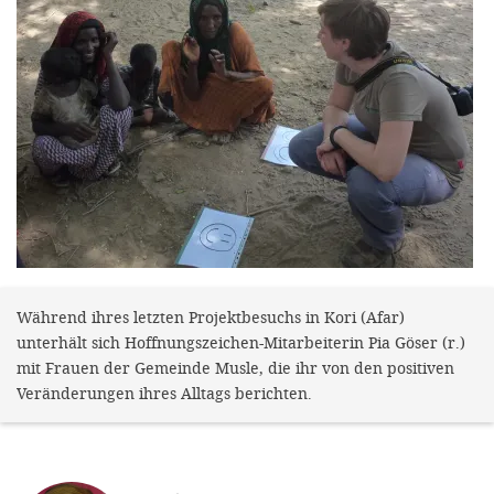
efficient, 
the best po
experien
gain new 
for our wo
accept t
cookies or
optional c
can adj
Während ihres letzten Projektbesuchs in Kori (Afar)
settings a
unterhält sich Hoffnungszeichen-Mitarbeiterin Pia Göser (r.)
in the fo
mit Frauen der Gemeinde Musle, die ihr von den positiven
Veränderungen ihres Alltags berichten.
'Cookie s
Imprint
AGREE W