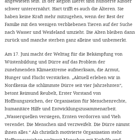
angewiesen sein. In der Region Illeret sind hunderte Kinder
schwer unterernährt. Hart trifft es auch die Älteren. Sie
haben keine Kraft mehr mitzugehen, wenn der Rest der
Familie mit den wenigen verbliebenen Tieren auf der Suche
nach Wasser und Weideland umzieht. Die Alten bleiben dann
zurück und manche sterben ganz alleine und unbemerkt.
Am 17. Juni macht der Welttag für die Bekämpfung von
Wüstenbildung und Dürre auf das Problem der
zunehmenden Klimaextreme aufmerksam, die Armut,
Hunger und Flucht verstärken. „Aktuell erleben wir in
Nordkenia die schlimmste Dürre seit vier Jahrzehnten“,
betont Reimund Reubelt, Erster Vorstand von
Hoffnungszeichen, der Organisation für Menschenrechte,
humanitäre Hilfe und Entwicklungszusammenarbeit.
„Wasserquellen versiegen, Ernten verdorren und Vieh
verendet. Die Menschen sind verzweifelt. Die Dürre nimmt
ihnen alles.“ Als christlich motivierte Organisation steht
Hoffnungszeichen weltweit Menschen mit Nothilfe und