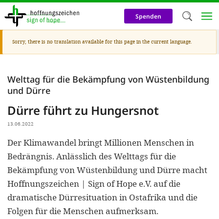
Skip
to
Spenden
main
content
Warning
Sorry, there is no translation available for this page in the current language.
Welc
message
We use c
Welttag für die Bekämpfung von Wüstenbildung
our web
und Dürre
addit
Dürre führt zu Hungersnot
technicall
13.06.2022
cookies, w
Der Klimawandel bringt Millionen Menschen in
cookies fo
Bedrängnis. Anlässlich des Welttags für die
and adv
Bekämpfung von Wüstenbildung und Dürre macht
purposes. 
Hoffnungszeichen | Sign of Hope e.V. auf die
us to make
dramatische Dürresituation in Ostafrika und die
activiti
Folgen für die Menschen aufmerksam.