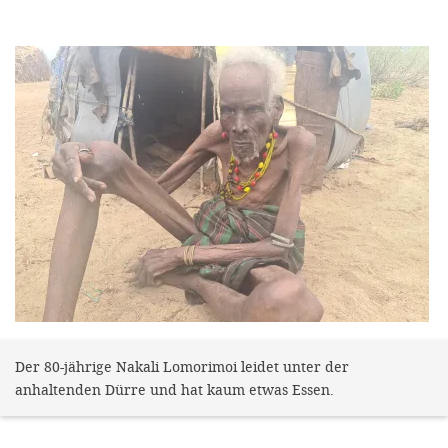
efficient, 
the best po
experien
gain new 
for our wo
accept t
cookies or
optional c
can adj
settings a
in the fo
'Cookie s
Der 80-jährige Nakali Lomorimoi leidet unter der
anhaltenden Dürre und hat kaum etwas Essen.
Imprint
AGREE W