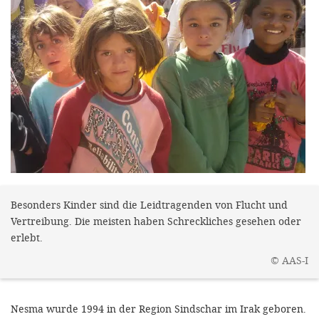
efficient, 
the best po
experien
gain new 
for our wo
accept t
cookies or
optional c
can adj
Besonders Kinder sind die Leidtragenden von Flucht und
settings a
Vertreibung. Die meisten haben Schreckliches gesehen oder
in the fo
erlebt.
'Cookie s
©
AAS-I
Imprint
Nesma wurde 1994 in der Region Sindschar im Irak geboren.
AGREE W