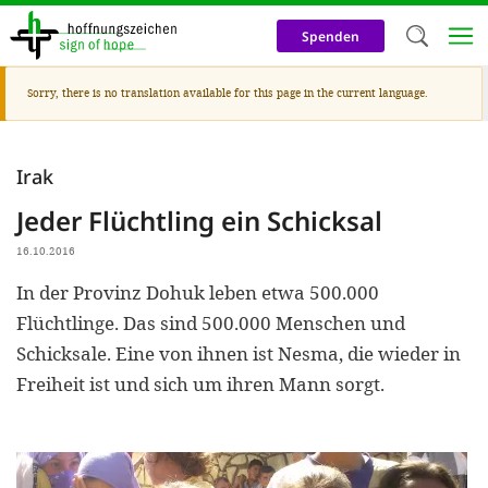
Skip
to
Spenden
main
content
Warning
Sorry, there is no translation available for this page in the current language.
Welc
message
We use c
Irak
our web
Jeder Flüchtling ein Schicksal
addit
technicall
16.10.2016
cookies, w
In der Provinz Dohuk leben etwa 500.000
Flüchtlinge. Das sind 500.000 Menschen und
cookies fo
Schicksale. Eine von ihnen ist Nesma, die wieder in
and adv
Freiheit ist und sich um ihren Mann sorgt.
purposes. 
us to make
activiti