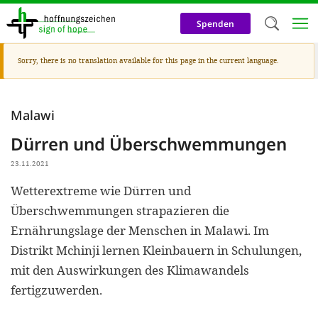
Skip
to
Spenden
main
content
Warning
Sorry, there is no translation available for this page in the current language.
Welc
message
We use c
Malawi
our web
Dürren und Überschwemmungen
addit
technicall
23.11.2021
cookies, w
Wetterextreme wie Dürren und
Überschwemmungen strapazieren die
cookies fo
Ernährungslage der Menschen in Malawi. Im
and adv
Distrikt Mchinji lernen Kleinbauern in Schulungen,
purposes. 
mit den Auswirkungen des Klimawandels
us to make
fertigzuwerden.
activiti