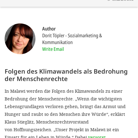
SETT
Author
DECLINE 
Dorit Töpler
Sozialmarketing &
Kommunikation
Write Email
Folgen des Klimawandels als Bedrohung
der Menschenrechte
In Malawi werden die Folgen des Klimawandels zu einer
Bedrohung der Menschenrechte. „Wenn die wichtigsten
Lebensgrundlagen verloren gehen, bringt das Armut und
Hunger und raubt so den Menschen ihre Würde“, erklärt
Klaus Stieglitz, Menschenrechtsvorstand
von Hoffnungszeichen. „Unser Projekt in Malawi ist ein
Einsatz für ein Leben in Würde.“ Dabei
versorgt