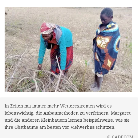
efficient, 
the best po
experien
gain new 
for our wo
accept t
cookies or
optional c
can adj
settings a
in the fo
In Zeiten mit immer mehr Wetterextremen wird es
'Cookie s
lebenswichtig, die Anbaumethoden zu verfeinern. Margaret
und die anderen Kleinbauern lernen beispielsweise, wie sie
Imprint
ihre Obstbäume am besten vor Viehverbiss schützen.
AGREE W
©
CADECOM