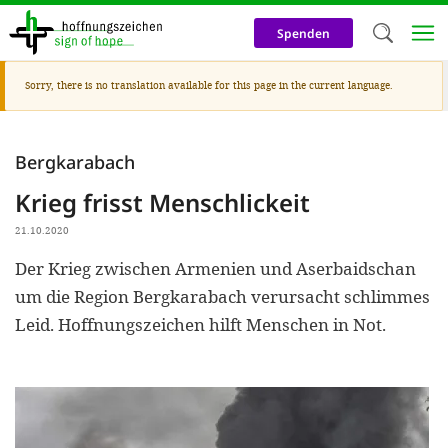
Skip
to
Spenden
main
content
Warning
Sorry, there is no translation available for this page in the current language.
Welc
message
We use c
Bergkarabach
our web
Krieg frisst Menschlickeit
addit
technicall
21.10.2020
cookies, w
Der Krieg zwischen Armenien und Aserbaidschan
um die Region Bergkarabach verursacht schlimmes
cookies fo
Leid. Hoffnungszeichen hilft Menschen in Not.
and adv
purposes. 
us to make
activiti