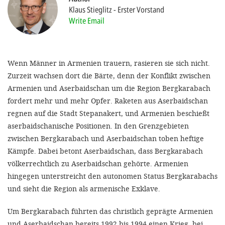
Klaus Stieglitz
Erster Vorstand
Write Email
SETT
DECLINE 
Wenn Männer in Armenien trauern, rasieren sie sich nicht.
Zurzeit wachsen dort die Bärte, denn der Konflikt zwischen
Armenien und Aserbaidschan um die Region Bergkarabach
fordert mehr und mehr Opfer. Raketen aus Aserbaidschan
regnen auf die Stadt Stepanakert, und Armenien beschießt
aserbaidschanische Positionen. In den Grenzgebieten
zwischen Bergkarabach und Aserbaidschan toben heftige
Kämpfe. Dabei betont Aserbaidschan, dass Bergkarabach
völkerrechtlich zu Aserbaidschan gehörte. Armenien
hingegen unterstreicht den autonomen Status Bergkarabachs
und sieht die Region als armenische Exklave.
Um Bergkarabach führten das christlich geprägte Armenien
und Aserbaidschan bereits 1992 bis 1994 einen Krieg, bei