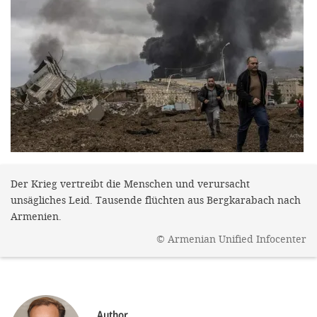
efficient, 
the best po
experien
gain new 
for our wo
accept t
cookies or
optional c
Der Krieg vertreibt die Menschen und verursacht
can adj
unsägliches Leid. Tausende flüchten aus Bergkarabach nach
settings a
Armenien.
in the fo
©
Armenian Unified Infocenter
'Cookie s
Imprint
Author
AGREE W