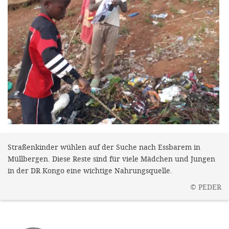
efficient, 
the best po
experien
gain new 
for our wo
accept t
cookies or
optional c
can adj
Straßenkinder wühlen auf der Suche nach Essbarem in
settings a
Müllbergen. Diese Reste sind für viele Mädchen und Jungen
in the fo
in der DR Kongo eine wichtige Nahrungsquelle.
'Cookie s
©
PEDER
Imprint
AGREE W