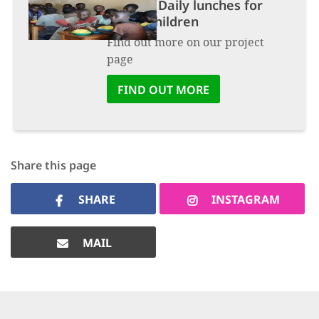
Project:
Daily lunches for
street children
Find out more on our project
page
FIND OUT MORE
Share this page
SHARE
INSTAGRAM
MAIL