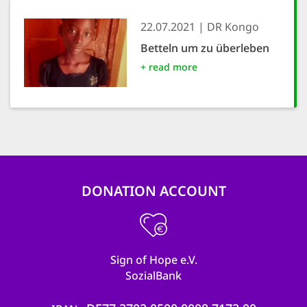
22.07.2021
DR Kongo
Betteln um zu überleben
+ read more
DONATION ACCOUNT
Sign of Hope e.V.
SozialBank