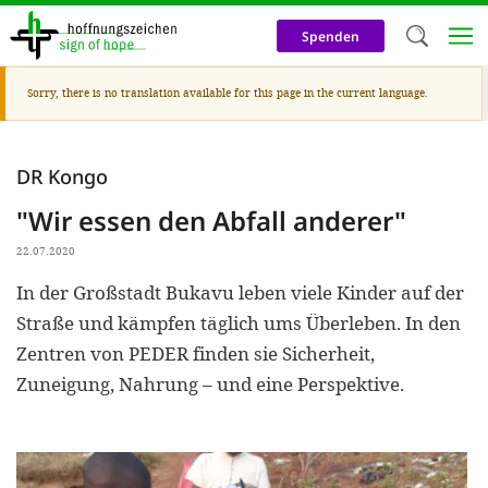
Skip
to
Spenden
main
content
Warning
Sorry, there is no translation available for this page in the current language.
Welc
message
We use c
DR Kongo
our web
"Wir essen den Abfall anderer"
addit
technicall
22.07.2020
cookies, w
In der Großstadt Bukavu leben viele Kinder auf der
Straße und kämpfen täglich ums Überleben. In den
cookies fo
Zentren von PEDER finden sie Sicherheit,
and adv
Zuneigung, Nahrung – und eine Perspektive.
purposes. 
us to make
activiti