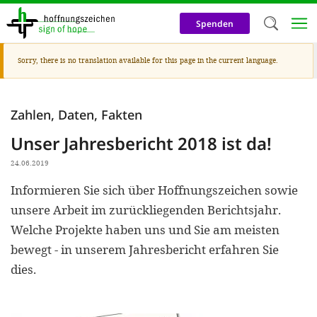
Skip
to
Spenden
main
content
Warning
Sorry, there is no translation available for this page in the current language.
Welc
message
We use c
Zahlen, Daten, Fakten
our web
Unser Jahresbericht 2018 ist da!
addit
technicall
24.06.2019
cookies, w
Informieren Sie sich über Hoffnungszeichen sowie
unsere Arbeit im zurückliegenden Berichtsjahr.
cookies fo
Welche Projekte haben uns und Sie am meisten
and adv
bewegt - in unserem Jahresbericht erfahren Sie
purposes. 
dies.
us to make
activiti