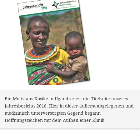
efficient, 
the best po
experien
gain new 
for our wo
accept t
cookies or
optional c
can adj
settings a
Ein Motiv aus Kosike in Uganda ziert die Titelseite unseres
in the fo
Jahresberichts 2018. Hier in dieser äußerst abgelegenen und
'Cookie s
medizinisch unterversorgten Gegend begann
Hoffnungszeichen mit dem Aufbau einer Klinik.
Imprint
AGREE W