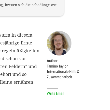
, breiten sich die Schädlinge wie
rwurm in diesem
iesjährige Ernte
Unregelmäßigkeiten
nd schon vor
Author
eren Feldern“ und
Tamino Taylor
Internationale Hilfe &
gehört und so
Zusammenarbeit
lleine ernähren.
Write Email