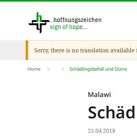
Skip
to
main
content
Warning
Sorry, there is no translation available
message
Breadcrumb
Home
Schädlingsbefall und Dürre
Malawi
Schäd
25.04.2018