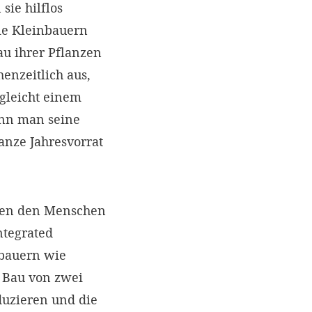
sie hilflos
Die Kleinbauern
u ihrer Pflanzen
enzeitlich aus,
 gleicht einem
kann man seine
anze Jahresvorrat
tzen den Menschen
ntegrated
bauern wie
 Bau von zwei
duzieren und die