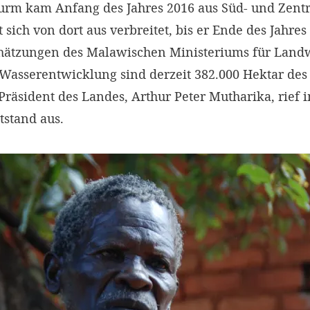
rm kam Anfang des Jahres 2016 aus Süd- und Zent
 sich von dort aus verbreitet, bis er Ende des Jahre
chätzungen des Malawischen Ministeriums für Landw
asserentwicklung sind derzeit 382.000 Hektar des
 Präsident des Landes, Arthur Peter Mutharika, rie
tstand aus.