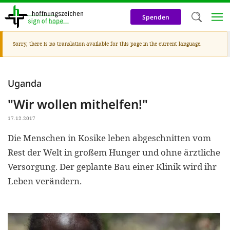
Skip
to
Spenden
main
content
Warning
Sorry, there is no translation available for this page in the current language.
Welc
message
We use c
Uganda
our web
"Wir wollen mithelfen!"
addit
technicall
17.12.2017
cookies, w
Die Menschen in Kosike leben abgeschnitten vom
Rest der Welt in großem Hunger und ohne ärztliche
cookies fo
Versorgung. Der geplante Bau einer Klinik wird ihr
and adv
Leben verändern.
purposes. 
us to make
activiti