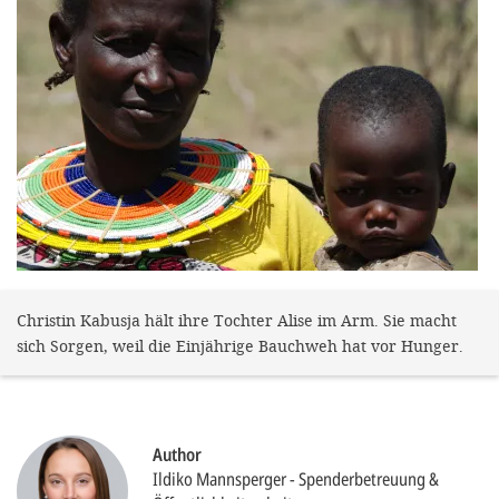
efficient, 
the best po
experien
gain new 
for our wo
accept t
cookies or
optional c
can adj
Christin Kabusja hält ihre Tochter Alise im Arm. Sie macht
settings a
sich Sorgen, weil die Einjährige Bauchweh hat vor Hunger.
in the fo
'Cookie s
Imprint
Author
Ildiko Mannsperger
Spenderbetreuung &
AGREE W