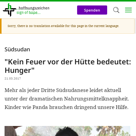
Skip
to
Spenden
main
content
Warning
Sorry, there is no translation available for this page in the current language.
Welc
message
We use c
Südsudan
our web
"Kein Feuer vor der Hütte bedeutet:
addit
Hunger"
technicall
21.03.2017
cookies, w
Mehr als jeder Dritte Südsudanese leidet aktuell
cookies fo
unter der dramatischen Nahrungsmittelknappheit.
and adv
Kinder wie Panda brauchen dringend unsere Hilfe.
purposes. 
us to make
activiti