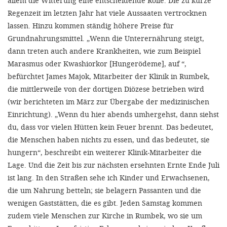
allem die Witterung eine entscheidende Rolle. Die zu kurze
Regenzeit im letzten Jahr hat viele Aussaaten vertrocknen
lassen. Hinzu kommen ständig höhere Preise für
Grundnahrungsmittel. „Wenn die Unterernährung steigt,
dann treten auch andere Krankheiten, wie zum Beispiel
Marasmus oder Kwashiorkor [Hungerödeme], auf “,
befürchtet James Majok, Mitarbeiter der Klinik in Rumbek,
die mittlerweile von der dortigen Diözese betrieben wird
(wir berichteten im März zur Übergabe der medizinischen
Einrichtung). „Wenn du hier abends umhergehst, dann siehst
du, dass vor vielen Hütten kein Feuer brennt. Das bedeutet,
die Menschen haben nichts zu essen, und das bedeutet, sie
hungern“, beschreibt ein weiterer Klinik-Mitarbeiter die
Lage. Und die Zeit bis zur nächsten ersehnten Ernte Ende Juli
ist lang. In den Straßen sehe ich Kinder und Erwachsenen,
die um Nahrung betteln; sie belagern Passanten und die
wenigen Gaststätten, die es gibt. Jeden Samstag kommen
zudem viele Menschen zur Kirche in Rumbek, wo sie um