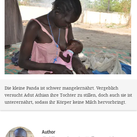
efficient, 
the best po
experien
gain new 
for our wo
accept t
cookies or
optional c
can adj
Die kleine Panda ist schwer mangelernährt. Vergeblich
settings a
versucht Adut Athian ihre Tochter zu stillen, doch auch sie ist
in the fo
unterernährt, sodass ihr Körper keine Milch hervorbringt.
'Cookie s
Imprint
Author
AGREE W