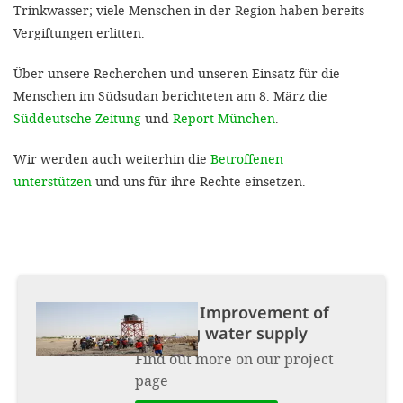
Trinkwasser; viele Menschen in der Region haben bereits
Vergiftungen erlitten.
SETT
Über unsere Recherchen und unseren Einsatz für die
DECLINE 
Menschen im Südsudan berichteten am 8. März die
Süddeutsche Zeitung
und
Report München
.
Wir werden auch weiterhin die
Betroffenen
unterstützen
und uns für ihre Rechte einsetzen.
Project:
Improvement of
drinking water supply
Find out more on our project
page