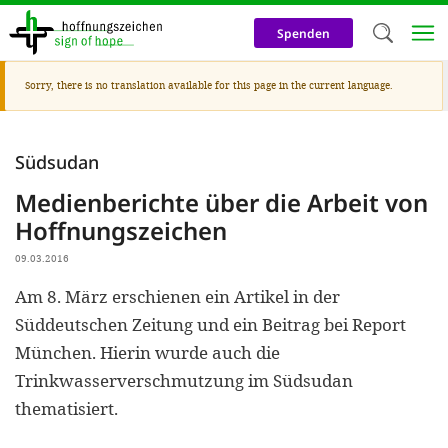
Skip
to
Spenden
main
content
Warning
Sorry, there is no translation available for this page in the current language.
Welc
message
We use c
Südsudan
our web
Medienberichte über die Arbeit von
addit
Hoffnungszeichen
technicall
09.03.2016
cookies, w
Am 8. März erschienen ein Artikel in der
cookies fo
Süddeutschen Zeitung und ein Beitrag bei Report
and adv
München. Hierin wurde auch die
purposes. 
Trinkwasserverschmutzung im Südsudan
us to make
thematisiert.
activiti