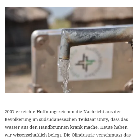
efficient, 
the best po
experien
gain new 
for our wo
accept t
cookies or
optional c
can adj
settings a
in the fo
2007 erreichte Hoffnungszeichen die Nachricht aus der
'Cookie s
Bevölkerung im südsudanesischen Teilstaat Unity, dass das
Imprint
Wasser aus den Handbrunnen krank mache. Heute haben
wir wissenschaftlich belegt: Die Ölindustrie verschmutzt das
AGREE W