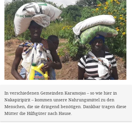
efficient, 
the best po
experien
gain new 
for our wo
accept t
cookies or
optional c
can adj
settings a
In verschiedenen Gemeinden Karamojas – so wie hier in
in the fo
Nakapiripirit – kommen unsere Nahrungsmittel zu den
'Cookie s
Menschen, die sie dringend benötigen. Dankbar tragen diese
Mütter die Hilfsgüter nach Hause.
Imprint
AGREE W