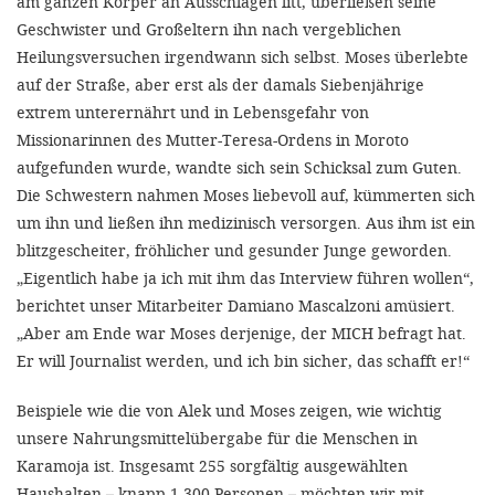
am ganzen Körper an Ausschlägen litt, überließen seine
Geschwister und Großeltern ihn nach vergeblichen
Heilungsversuchen irgendwann sich selbst. Moses überlebte
auf der Straße, aber erst als der damals Siebenjährige
extrem unterernährt und in Lebensgefahr von
Missionarinnen des Mutter-Teresa-Ordens in Moroto
aufgefunden wurde, wandte sich sein Schicksal zum Guten.
Die Schwestern nahmen Moses liebevoll auf, kümmerten sich
um ihn und ließen ihn medizinisch versorgen. Aus ihm ist ein
blitzgescheiter, fröhlicher und gesunder Junge geworden.
„Eigentlich habe ja ich mit ihm das Interview führen wollen“,
berichtet unser Mitarbeiter Damiano Mascalzoni amüsiert.
„Aber am Ende war Moses derjenige, der MICH befragt hat.
Er will Journalist werden, und ich bin sicher, das schafft er!“
Beispiele wie die von Alek und Moses zeigen, wie wichtig
unsere Nahrungsmittelübergabe für die Menschen in
Karamoja ist. Insgesamt 255 sorgfältig ausgewählten
Haushalten – knapp 1.300 Personen – möchten wir mit