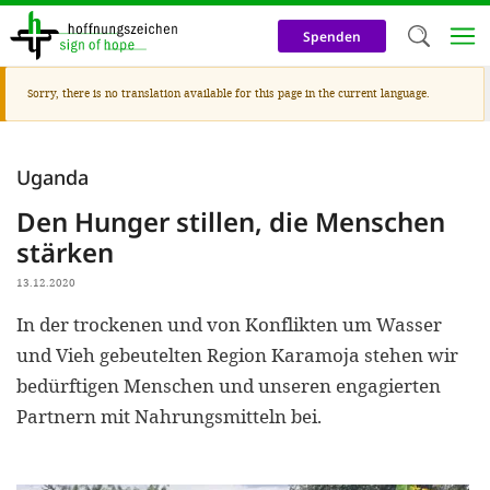
Skip
to
Spenden
main
content
Warning
Sorry, there is no translation available for this page in the current language.
Welc
message
We use c
Uganda
our web
Den Hunger stillen, die Menschen
addit
stärken
technicall
13.12.2020
cookies, w
In der trockenen und von Konflikten um Wasser
cookies fo
und Vieh gebeutelten Region Karamoja stehen wir
and adv
bedürftigen Menschen und unseren engagierten
purposes. 
Partnern mit Nahrungsmitteln bei.
us to make
activiti