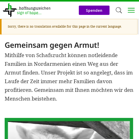
Skip
to
Spenden
main
content
Warning
Sorry, there is no translation available for this page in the current language.
Welc
message
We use c
Gemeinsam gegen Armut!
our web
Mithilfe von Schafszucht können notleidende
addit
Familien in Nordarmenien einen Weg aus der
Armut finden. Unser Projekt ist so angelegt, dass im
technicall
Laufe der Zeit immer mehr Familien davon
cookies, w
profitieren. Gemeinsam mit Ihnen möchten wir den
cookies fo
Menschen beistehen.
and adv
purposes. 
us to make
activiti