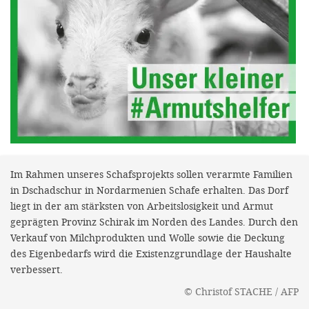
efficient, 
the best po
experien
gain new 
for our wo
accept t
cookies or
optional c
Im Rahmen unseres Schafsprojekts sollen verarmte Familien
can adj
in Dschadschur in Nordarmenien Schafe erhalten. Das Dorf
settings a
liegt in der am stärksten von Arbeitslosigkeit und Armut
geprägten Provinz Schirak im Norden des Landes. Durch den
in the fo
Verkauf von Milchprodukten und Wolle sowie die Deckung
'Cookie s
des Eigenbedarfs wird die Existenzgrundlage der Haushalte
verbessert.
Imprint
©
Christof STACHE / AFP
AGREE W