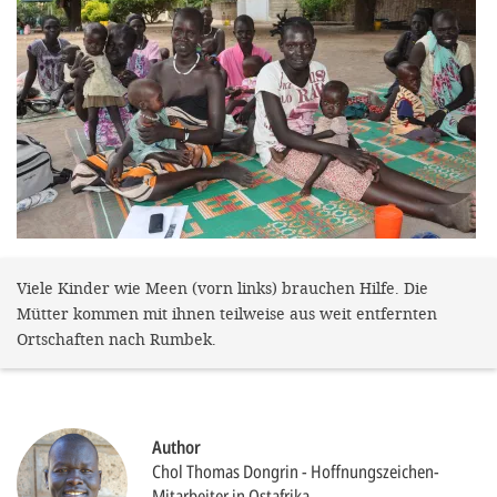
efficient, 
the best po
experien
gain new 
for our wo
accept t
cookies or
optional c
Viele Kinder wie Meen (vorn links) brauchen Hilfe. Die
can adj
Mütter kommen mit ihnen teilweise aus weit entfernten
settings a
Ortschaften nach Rumbek.
in the fo
'Cookie s
Imprint
Author
Chol Thomas Dongrin
Hoffnungszeichen-
AGREE W
Mitarbeiter in Ostafrika