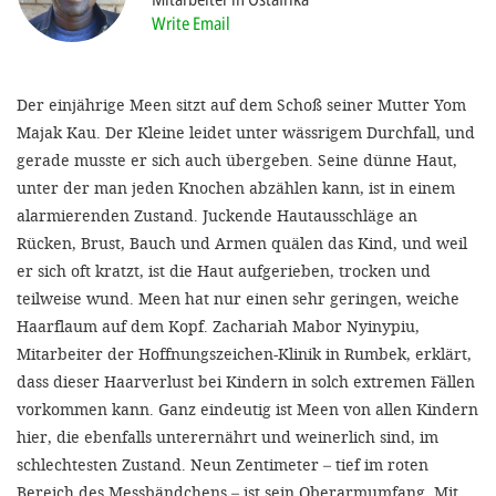
Write Email
SETT
Der einjährige Meen sitzt auf dem Schoß seiner Mutter Yom
DECLINE 
Majak Kau. Der Kleine leidet unter wässrigem Durchfall, und
gerade musste er sich auch übergeben. Seine dünne Haut,
unter der man jeden Knochen abzählen kann, ist in einem
alarmierenden Zustand. Juckende Hautausschläge an
Rücken, Brust, Bauch und Armen quälen das Kind, und weil
er sich oft kratzt, ist die Haut aufgerieben, trocken und
teilweise wund. Meen hat nur einen sehr geringen, weiche
Haarflaum auf dem Kopf. Zachariah Mabor Nyinypiu,
Mitarbeiter der Hoffnungszeichen-Klinik in Rumbek, erklärt,
dass dieser Haarverlust bei Kindern in solch extremen Fällen
vorkommen kann. Ganz eindeutig ist Meen von allen Kindern
hier, die ebenfalls unterernährt und weinerlich sind, im
schlechtesten Zustand. Neun Zentimeter – tief im roten
Bereich des Messbändchens – ist sein Oberarmumfang. Mit