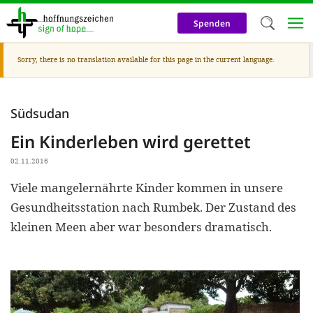
Skip
to
Spenden
main
content
Warning
Sorry, there is no translation available for this page in the current language.
Welc
message
We use c
Südsudan
our web
Ein Kinderleben wird gerettet
addit
technicall
02.11.2016
cookies, w
Viele mangelernährte Kinder kommen in unsere
Gesundheitsstation nach Rumbek. Der Zustand des
cookies fo
kleinen Meen aber war besonders dramatisch.
and adv
purposes. 
us to make
activiti