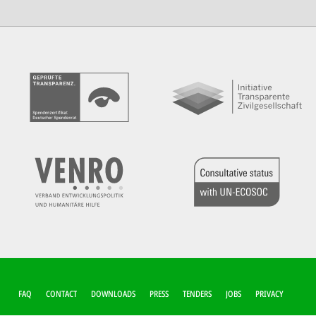
FUSSZEILEN-M
FAQ
CONTACT
DOWNLOADS
PRESS
TENDERS
JOBS
PRIVACY
ENÜ