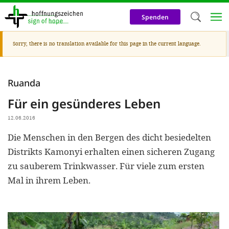
Skip
to
Spenden
main
content
Warning
Sorry, there is no translation available for this page in the current language.
Welc
message
We use c
Ruanda
our web
Für ein gesünderes Leben
addit
technicall
12.06.2016
cookies, w
Die Menschen in den Bergen des dicht besiedelten
Distrikts Kamonyi erhalten einen sicheren Zugang
cookies fo
zu sauberem Trinkwasser. Für viele zum ersten
and adv
Mal in ihrem Leben.
purposes. 
us to make
activiti