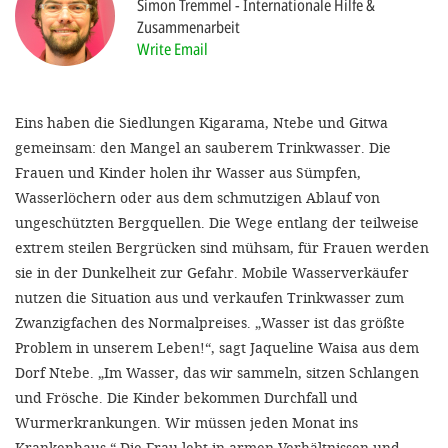
Simon Tremmel
Internationale Hilfe &
Zusammenarbeit
Write Email
SETT
DECLINE 
Eins haben die Siedlungen Kigarama, Ntebe und Gitwa
gemeinsam: den Mangel an sauberem Trinkwasser. Die
Frauen und Kinder holen ihr Wasser aus Sümpfen,
Wasserlöchern oder aus dem schmutzigen Ablauf von
ungeschützten Bergquellen. Die Wege entlang der teilweise
extrem steilen Bergrücken sind mühsam, für Frauen werden
sie in der Dunkelheit zur Gefahr. Mobile Wasserverkäufer
nutzen die Situation aus und verkaufen Trinkwasser zum
Zwanzigfachen des Normalpreises. „Wasser ist das größte
Problem in unserem Leben!“, sagt Jaqueline Waisa aus dem
Dorf Ntebe. „Im Wasser, das wir sammeln, sitzen Schlangen
und Frösche. Die Kinder bekommen Durchfall und
Wurmerkrankungen. Wir müssen jeden Monat ins
Krankenhaus.“ Die Frau lebt in armen Verhältnissen und