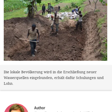
efficient, 
the best po
experien
gain new 
for our wo
accept t
cookies or
optional c
can adj
Die lokale Bevölkerung wird in die Erschließung neuer
settings a
Wasserquellen eingebunden, erhält dafür Schulungen und
in the fo
Lohn.
'Cookie s
Imprint
Author
AGREE W