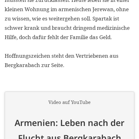
efficient, 
kleinen Wohnung im armenischen Jerewan, ohne
the best po
zu wissen, wie es weitergehen soll. Spartak ist
experien
schwer krank und braucht dringend medizinische
gain new 
Hilfe, doch dafür fehlt der Familie das Geld.
for our wo
accept t
Hoffnungszeichen steht den Vertriebenen aus
cookies or
Bergkarabach zur Seite.
optional c
can adj
settings a
in the fo
'Cookie s
Imprint
AGREE W