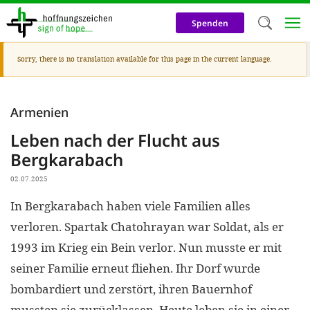
Skip
to
Spenden
main
content
Warning
Sorry, there is no translation available for this page in the current language.
Welc
message
We use c
Armenien
our web
Leben nach der Flucht aus
addit
Bergkarabach
technicall
02.07.2025
cookies, w
In Bergkarabach haben viele Familien alles
cookies fo
verloren. Spartak Chatohrayan war Soldat, als er
and adv
1993 im Krieg ein Bein verlor. Nun musste er mit
purposes. 
seiner Familie erneut fliehen. Ihr Dorf wurde
us to make
bombardiert und zerstört, ihren Bauernhof
activiti
mussten sie zurücklassen. Heute leben sie in einer