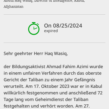
Abdul Haq Wasiq, Director of Intelligence, Kabul,
Afghanistan
SETT
On 08/25/2024
DECLINE 
expired
Sehr geehrter Herr Haq Wasiq,
der Bildungsaktivist Ahmad Fahim Azimi wurde
in einem unfairen Verfahren durch das oberste
Gericht der Taliban zu einem Jahr Gefängnis
verurteilt. Am 17. Oktober 2023 war er in Kabul
willkürlich festgenommen und anschließend 72
Tage lang vom Geheimdienst der Taliban
festgehalten und verhört worden. Am 27.