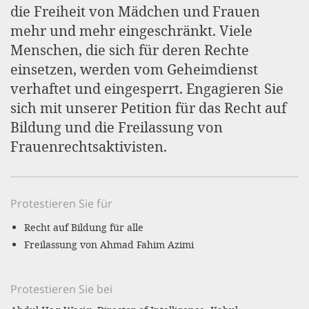
efficient, 
die Freiheit von Mädchen und Frauen
mehr und mehr eingeschränkt. Viele
the best po
Menschen, die sich für deren Rechte
experien
einsetzen, werden vom Geheimdienst
gain new 
verhaftet und eingesperrt. Engagieren Sie
for our wo
sich mit unserer Petition für das Recht auf
accept t
Bildung und die Freilassung von
cookies or
Frauenrechtsaktivisten.
optional c
can adj
Protestieren Sie für
settings a
in the fo
Recht auf Bildung für alle
Freilassung von Ahmad Fahim Azimi
'Cookie s
Imprint
Protestieren Sie bei
AGREE W