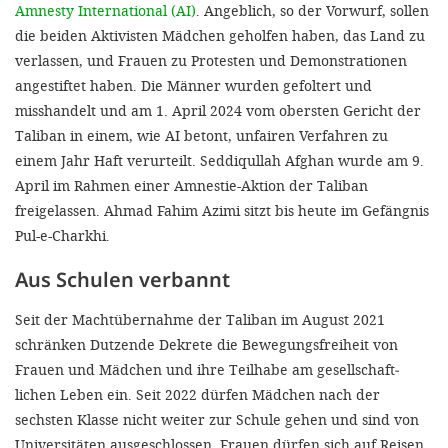
Amnesty International (AI)
. Angeblich, so der Vor­wurf, sollen
die beiden Aktivisten Mädchen geholfen haben, das Land zu
verlassen, und Frauen zu Protes­ten und Demonstrationen
angestif­tet haben. Die Männer wurden ge­foltert und
misshandelt und am 1. April 2024 vom obersten Gericht der
Taliban in einem, wie AI betont, un­fairen Verfahren zu
einem Jahr Haft verurteilt. Seddiqullah Afghan wur­de am 9.
April im Rahmen einer Amnestie-Aktion der Taliban
freigelassen. Ahmad Fahim Azimi sitzt bis heute im Gefängnis
Pul-e-Charkhi.
Aus Schulen verbannt
Seit der Machtübernahme der Taliban im August 2021
schränken Dutzende Dekrete die Bewegungs­freiheit von
Frauen und Mädchen und ihre Teilhabe am gesellschaft­
lichen Leben ein. Seit 2022 dürfen Mädchen nach der
sechsten Klasse nicht weiter zur Schule gehen und sind von
Universitäten ausgeschlos­sen. Frauen dürfen sich auf Reisen