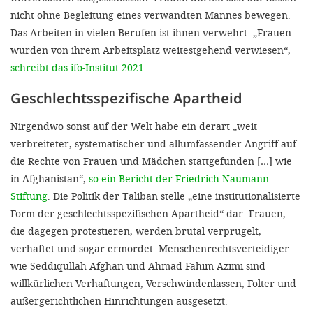
nicht ohne Begleitung eines ver­wandten Mannes bewegen.
Das Ar­beiten in vielen Berufen ist ihnen verwehrt. „Frauen
wurden von ihrem Arbeitsplatz weitestgehend verwiesen“,
schreibt das ifo­-Institut 2021
.
Geschlechtsspezifische Apartheid
Nirgendwo sonst auf der Welt habe ein derart „weit
verbreiteter, systematischer und allumfassender Angriff auf
die Rechte von Frauen und Mädchen stattgefunden […] wie
in Afghanistan“,
so ein Bericht der Friedrich-Naumann-
Stiftung
. Die Politik der Taliban stelle „eine institutionalisierte
Form der geschlechtsspezifischen Apartheid“ dar. Frauen,
die dagegen protestieren, werden brutal verprügelt,
verhaftet und so­gar ermordet. Menschenrechtsver­teidiger
wie Seddiqullah Afghan und Ahmad Fahim Azimi sind
willkürlichen Verhaftungen, Verschwinden­lassen, Folter und
außergerichtlichen Hinrichtungen ausgesetzt.