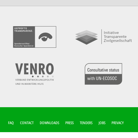
FUSSZEILEN-M
FAQ
CONTACT
DOWNLOADS
PRESS
TENDERS
JOBS
PRIVACY
ENÜ
COOKIE-SETTINGS
IMPRINT