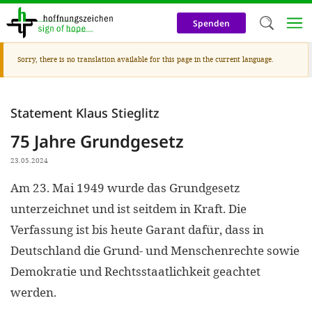
Skip
to
Spenden
main
content
Warning
Sorry, there is no translation available for this page in the current language.
Welc
message
We use c
Statement Klaus Stieglitz
our web
75 Jahre Grundgesetz
addit
technicall
23.05.2024
cookies, w
Am 23. Mai 1949 wurde das Grundgesetz
cookies fo
unterzeichnet und ist seitdem in Kraft. Die
Verfassung ist bis heute Garant dafür, dass in
and adv
Deutschland die Grund- und Menschenrechte sowie
purposes. 
Demokratie und Rechtsstaatlichkeit geachtet
us to make
werden.
activiti