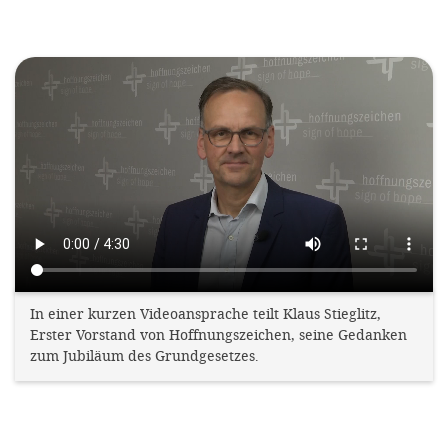
efficient, 
the best po
Video
experien
file
gain new 
for our wo
accept t
cookies or
optional c
can adj
settings a
In einer kurzen Videoansprache teilt Klaus Stieglitz,
in the fo
Erster Vorstand von Hoffnungszeichen, seine Gedanken
zum Jubiläum des Grundgesetzes.
'Cookie s
Imprint
AGREE W