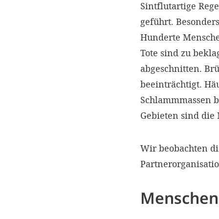
Sintflutartige R
geführt. Besonder
Hunderte Menschen
Tote sind zu bek
abgeschnitten. Br
beeinträchtigt. H
Schlammmassen be
Gebieten sind die
Wir beobachten di
Partnerorganisati
Menschen 