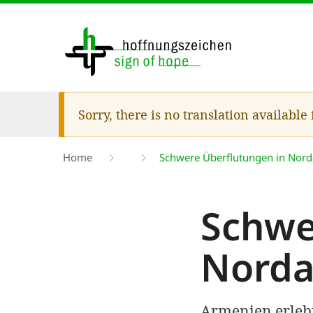
Skip
to
main
content
Warning
Sorry, there is no translation available
message
Breadcrumb
Home
Schwere Überflutungen in Nor
Schwe
Norda
Armenien erleb