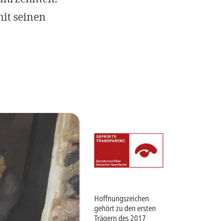
Imprint
mit seinen
DECLINE OPTIONAL
SE
Hoffnungszeichen
gehört zu den ersten
Trägern des 2017