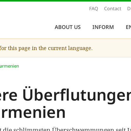
FAQ
Contact
D
ABOUT US
INFORM
E
 for this page in the current language.
darmenien
re Überflutungen
rmenien
t die schlimmsten Überschwemmungen seit J