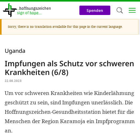
Skip
to
Spenden
main
content
Warning
Sorry, there is no translation available for this page in the current language.
Welc
message
We use c
Uganda
our web
Impfungen als Schutz vor schweren
addit
Krankheiten (6/8)
technicall
22.08.2023
cookies, w
Um vor schweren Krankheiten wie Kinderlähmung
cookies fo
geschützt zu sein, sind Impfungen unerlässlich. Die
and adv
Hoffnungszeichen-Gesundheitsstation bietet für die
purposes. 
Menschen der Region Karamoja ein Impfprogramm
us to make
an.
activiti