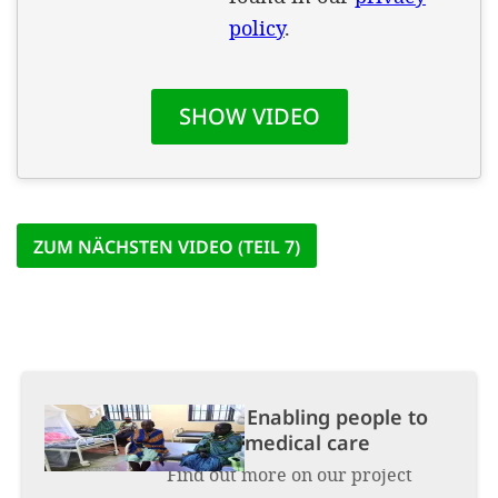
SETT
DECLINE 
ZUM NÄCHSTEN VIDEO (TEIL 7)
Project:
Enabling people to
receive medical care
Find out more on our project