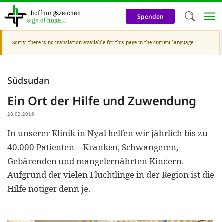
Skip
to
Spenden
main
content
Warning
Sorry, there is no translation available for this page in the current language.
Welc
message
We use c
Südsudan
our web
Ein Ort der Hilfe und Zuwendung
addit
technicall
28.02.2016
cookies, w
In unserer Klinik in Nyal helfen wir jährlich bis zu
40.000 Patienten – Kranken, Schwangeren,
cookies fo
Gebärenden und mangelernährten Kindern.
and adv
Aufgrund der vielen Flüchtlinge in der Region ist die
purposes. 
Hilfe nötiger denn je.
us to make
activiti