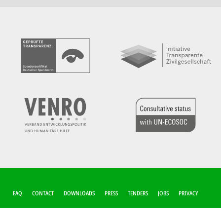
FUSSZEILEN-M
FAQ
CONTACT
DOWNLOADS
PRESS
TENDERS
JOBS
PRIVACY
ENÜ
COOKIE-SETTINGS
IMPRINT