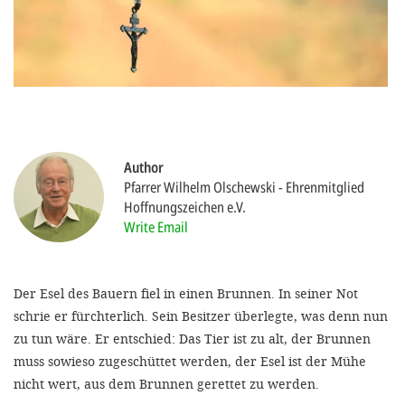
efficient, 
the best po
experien
gain new 
for our wo
accept t
Author
cookies or
Pfarrer Wilhelm Olschewski
Ehrenmitglied
Hoffnungszeichen e.V.
optional c
Write Email
can adj
settings a
Der Esel des Bauern fiel in einen Brunnen. In seiner Not
in the fo
schrie er fürchterlich. Sein Besitzer überlegte, was denn nun
'Cookie s
zu tun wäre. Er entschied: Das Tier ist zu alt, der Brunnen
Imprint
muss sowieso zugeschüttet werden, der Esel ist der Mühe
nicht wert, aus dem Brunnen gerettet zu werden.
AGREE W