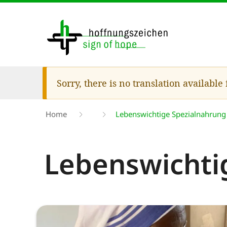
Skip
to
main
content
Warning
Sorry, there is no translation available
message
Breadcrumb
Home
Lebenswichtige Spezialnahrung
Lebenswichti