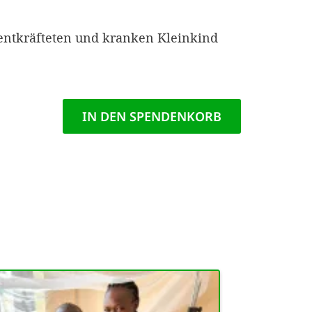
Imprint
entkräfteten und kranken Kleinkind
DECLINE OPTIONAL
SE
IN DEN SPENDENKORB