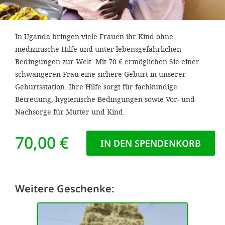
efficient, 
the best po
In Uganda bringen viele Frauen ihr Kind ohne
experien
medizinische Hilfe und unter lebensgefährlichen
gain new 
Bedingungen zur Welt. Mit 70 € ermöglichen Sie einer
for our wo
schwangeren Frau eine sichere Geburt in unserer
accept t
Geburtsstation. Ihre Hilfe sorgt für fachkundige
Betreuung, hygienische Bedingungen sowie Vor- und
cookies or
Nachsorge für Mutter und Kind.
optional c
can adj
70,00 €
IN DEN SPENDENKORB
settings a
in the fo
'Cookie s
Weitere Geschenke:
Imprint
AGREE W