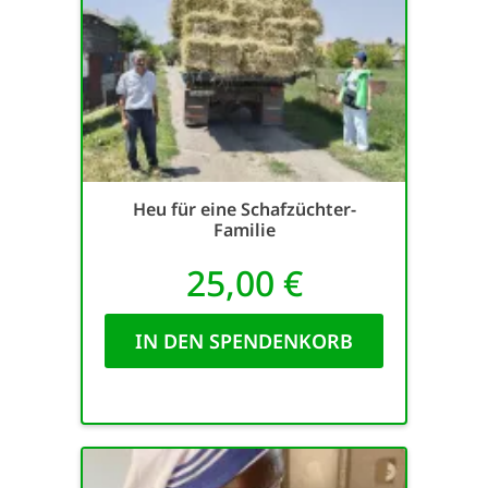
SETT
DECLINE 
Heu für eine Schafzüchter-
Familie
25,00 €
IN DEN SPENDENKORB