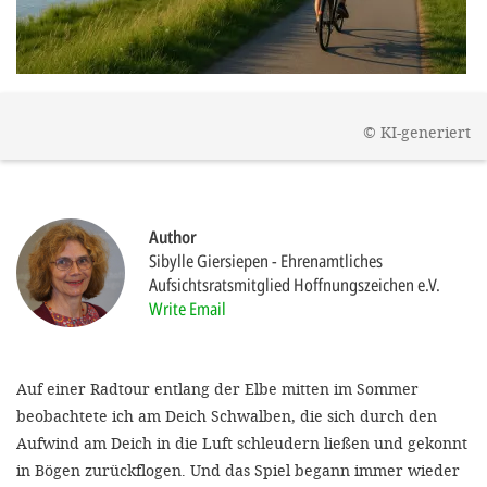
efficient, 
the best po
experien
gain new 
©
KI-generiert
for our wo
accept t
cookies or
Author
optional c
Sibylle Giersiepen
Ehrenamtliches
Aufsichtsratsmitglied Hoffnungszeichen e.V.
can adj
Write Email
settings a
in the fo
Auf einer Radtour entlang der Elbe mitten im Sommer
'Cookie s
beobachtete ich am Deich Schwalben, die sich durch den
Imprint
Aufwind am Deich in die Luft schleudern ließen und gekonnt
in Bögen zurückflogen. Und das Spiel begann immer wieder
AGREE W