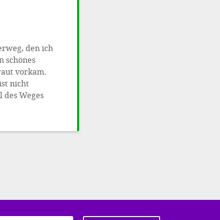
erweg, den ich
in schönes
traut vorkam.
st nicht
l des Weges