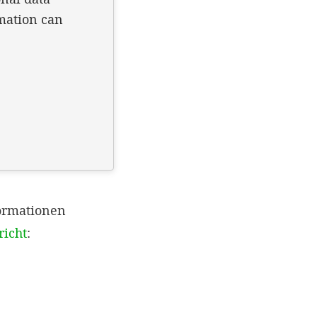
ormationen
richt
: