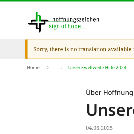
Skip
to
main
content
Warning
Sorry, there is no translation available
message
Breadcrumb
Home
Unsere weltweite Hilfe 2024
Über Hoffnung
Unser
04.06.2025