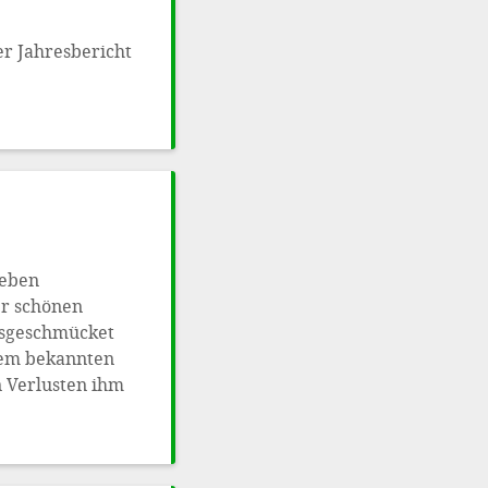
er Jahresbericht
ieben
er schönen
ausgeschmücket
inem bekannten
n Verlusten ihm