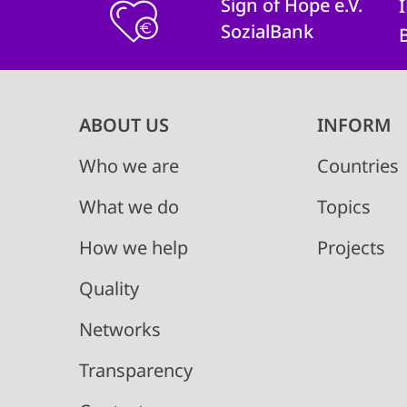
Sign of Hope e.V.
SozialBank
Main
ABOUT US
INFORM
navigation
Who we are
Countries
What we do
Topics
How we help
Projects
Quality
Networks
Transparency