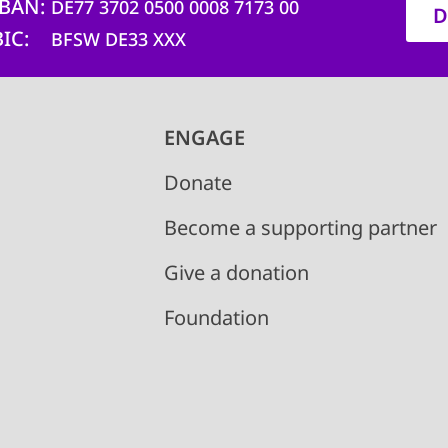
IBAN
DE77 3702 0500 0008 7173 00
D
BIC
BFSW DE33 XXX
ENGAGE
Donate
Become a supporting partner
Give a donation
Foundation