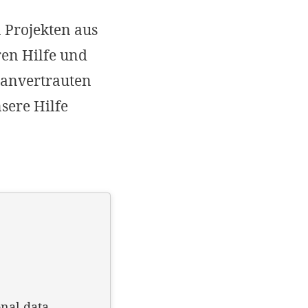
Imprint
 Projekten aus
DECLINE OPTIONAL
SE
en Hilfe und
s anvertrauten
sere Hilfe