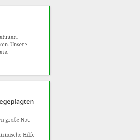
zehnten.
ren. Unsere
ete.
regeplagten
en große Not.
zinische Hilfe