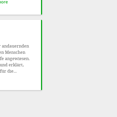
more
er andauernden
onen Menschen
lfe angewiesen.
und erklärt,
r die...