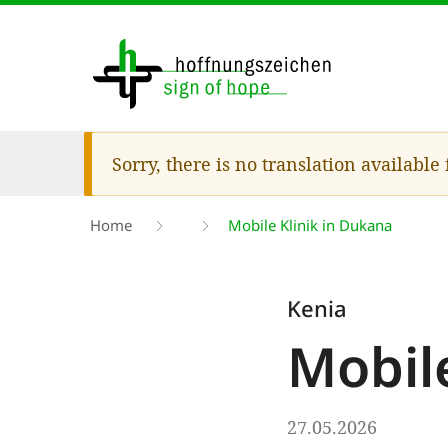
Skip
to
main
content
Warning
Sorry, there is no translation available
message
Breadcrumb
Home
Mobile Klinik in Dukana
Kenia
Mobil
27.05.2026