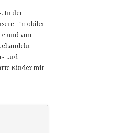
Imprint
. In der
DECLINE OPTIONAL
SE
nserer "mobilen
ene und von
 behandeln
r- und
rte Kinder mit