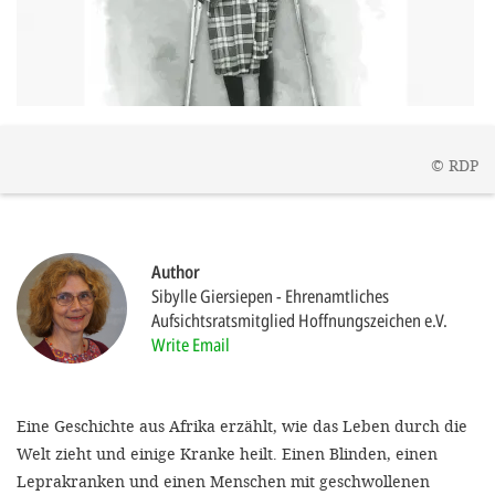
efficient, 
the best po
experien
gain new 
for our wo
©
RDP
accept t
cookies or
optional c
Author
can adj
Sibylle Giersiepen
Ehrenamtliches
Aufsichtsratsmitglied Hoffnungszeichen e.V.
settings a
Write Email
in the fo
'Cookie s
Eine Geschichte aus Afrika erzählt, wie das Leben durch die
Imprint
Welt zieht und einige Kranke heilt. Einen Blinden, einen
Leprakranken und einen Menschen mit geschwollenen
AGREE W