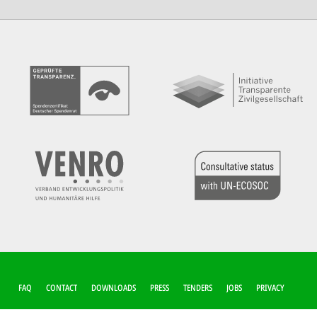
FUSSZEILEN-M
FAQ
CONTACT
DOWNLOADS
PRESS
TENDERS
JOBS
PRIVACY
ENÜ
COOKIE-SETTINGS
IMPRINT