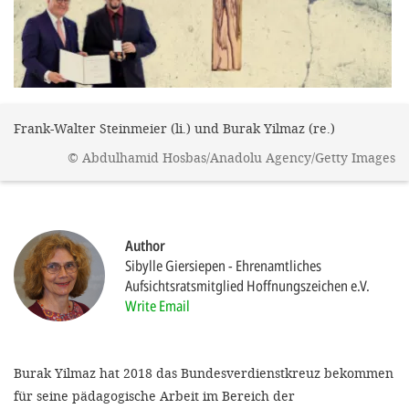
efficient, 
the best po
experien
gain new 
for our wo
Frank-Walter Steinmeier (li.) und Burak Yilmaz (re.)
accept t
©
Abdulhamid Hosbas/Anadolu Agency/Getty Images
cookies or
optional c
can adj
Author
Sibylle Giersiepen
Ehrenamtliches
settings a
Aufsichtsratsmitglied Hoffnungszeichen e.V.
in the fo
Write Email
'Cookie s
Imprint
Burak Yilmaz hat 2018 das Bundesverdienstkreuz bekommen
für seine pädagogische Arbeit im Bereich der
AGREE W