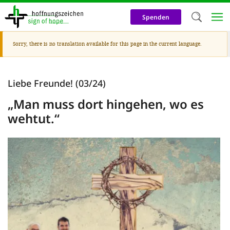
Skip
to
Spenden
main
content
Warning
Sorry, there is no translation available for this page in the current language.
Welc
message
We use c
Liebe Freunde! (03/24)
our web
„Man muss dort hingehen, wo es
addit
wehtut.“
technicall
cookies, w
cookies fo
and adv
purposes. 
us to make
activiti