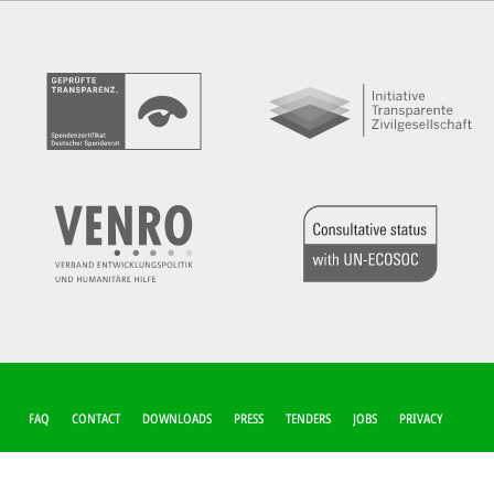
FUSSZEILEN-M
FAQ
CONTACT
DOWNLOADS
PRESS
TENDERS
JOBS
PRIVACY
ENÜ
COOKIE-SETTINGS
IMPRINT