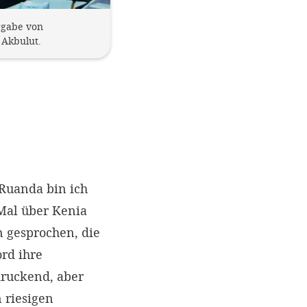
rgabe von
 Akbulut.
Ruanda bin ich
Mal über Kenia
 gesprochen, die
ord ihre
druckend, aber
n riesigen