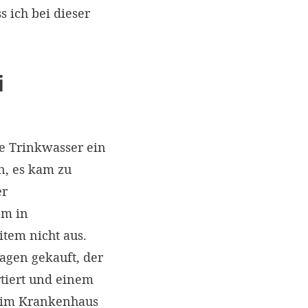
 ich bei dieser
i
e Trinkwasser ein
n, es kam zu
er
em in
tem nicht aus.
agen gekauft, der
tiert und einem
 im Krankenhaus