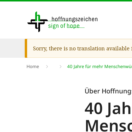
Skip
to
main
content
Warning
Sorry, there is no translation available
message
Breadcrumb
Home
40 Jahre für mehr Menschenwürd
Über Hoffnung
40 Ja
Mensc