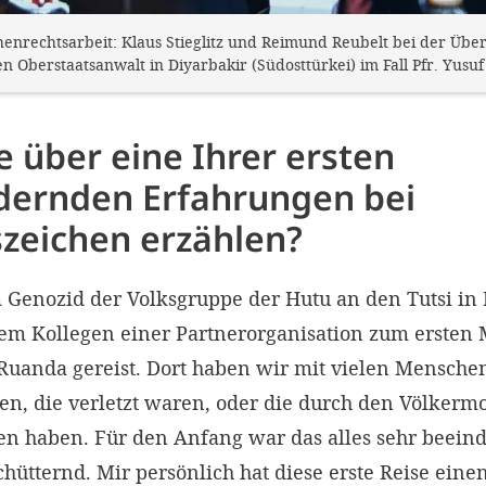
nrechtsarbeit: Klaus Stieglitz und Reimund Reubelt bei der Übe
n Oberstaatsanwalt in Diyarbakir (Südosttürkei) im Fall Pfr. Yusuf
 über eine Ihrer ersten
dernden Erfahrungen bei
zeichen erzählen?
Genozid der Volksgruppe der Hutu an den Tutsi in 
nem Kollegen einer Partnerorganisation zum ersten 
uanda gereist. Dort haben wir mit vielen Menschen
en, die verletzt waren, oder die durch den Völkerm
en haben. Für den Anfang war das alles sehr beein
chütternd. Mir persönlich hat diese erste Reise eine