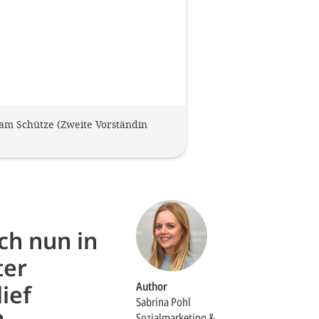
riam Schütze (Zweite Vorständin
ch nun in
ter
Author
ief
Sabrina Pohl
Sozialmarketing &