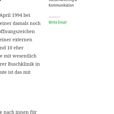
?
Kommunikation
April 1994 bei
Write Email
 einer damals noch
offnungszeichen
einer externen
und 10 eher
te mit wesentlich
er Buschklinik in
te ist das mit
te nach innen für