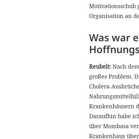
Motivationsschub g
Organisation an de
Was war ei
Hoffnungs
Reubelt:
Nach dem 
großes Problem. D
Cholera-Ausbrüche
Nahrungsmittelhilf
Krankenhäusern dr
Daraufhin habe ic
über Mombasa vers
Krankenhaus über