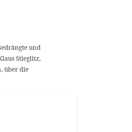
Imprint
DECLINE OPTIONAL
SE
 Bedrängte und
aus Stieglitz,
, über die