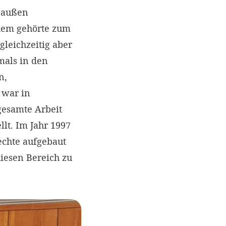
h außen
rdem gehörte zum
gleichzeitig aber
als in den
n,
 war in
gesamte Arbeit
llt. Im Jahr 1997
echte aufgebaut
iesen Bereich zu