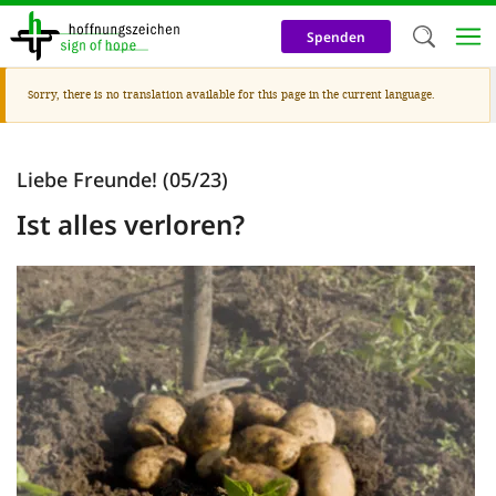
Skip
to
Spenden
main
content
Warning
Sorry, there is no translation available for this page in the current language.
Welc
message
We use c
Liebe Freunde! (05/23)
our web
Ist alles verloren?
addit
technicall
cookies, w
cookies fo
and adv
purposes. 
us to make
activiti