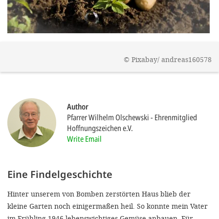
efficient, 
the best po
experien
gain new 
©
Pixabay/ andreas160578
for our wo
accept t
cookies or
Author
optional c
Pfarrer Wilhelm Olschewski
Ehrenmitglied
Hoffnungszeichen e.V.
can adj
Write Email
settings a
in the fo
Eine Findelgeschichte
'Cookie s
Hinter unserem von Bomben zerstörten Haus blieb der
Imprint
kleine Garten noch einigermaßen heil. So konnte mein Vater
AGREE W
im Frühling 1946 lebenswichtiges Gemüse anbauen. Für