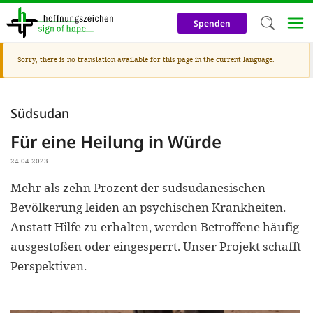
Skip
to
Spenden
main
content
Warning
Sorry, there is no translation available for this page in the current language.
Welc
message
We use c
Südsudan
our web
Für eine Heilung in Würde
addit
technicall
24.04.2023
cookies, w
Mehr als zehn Prozent der südsudanesischen
Bevölkerung leiden an psychischen Krankheiten.
cookies fo
Anstatt Hilfe zu erhalten, werden Betroffene häufig
and adv
ausgestoßen oder eingesperrt. Unser Projekt schafft
purposes. 
Perspektiven.
us to make
activiti