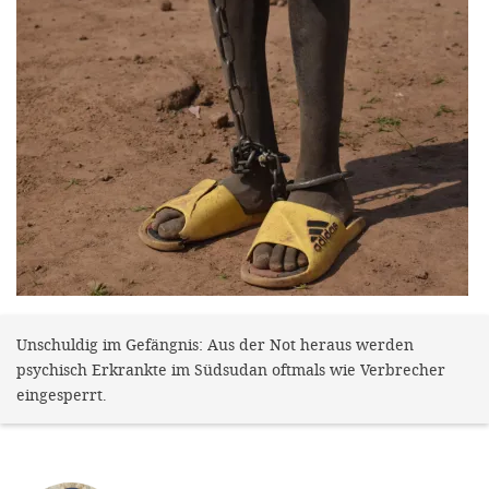
efficient, 
the best po
experien
gain new 
for our wo
accept t
cookies or
optional c
can adj
settings a
Unschuldig im Gefängnis: Aus der Not heraus werden
in the fo
psychisch Erkrankte im Südsudan oftmals wie Verbrecher
'Cookie s
eingesperrt.
Imprint
AGREE W