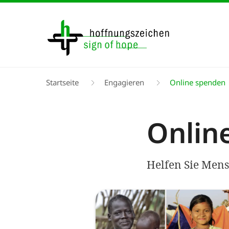
Direkt
zum
Inhalt
Pfadnavigation
Startseite
Engagieren
Online spenden
Onlin
Helfen Sie Mens