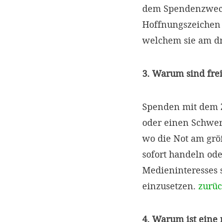
dem Spendenzweck 
Hoffnungszeichen s
welchem sie am dr
3. Warum sind fre
Spenden mit dem Z
oder einen Schwer
wo die Not am größ
sofort handeln ode
Medieninteresses s
einzusetzen.
zurü
4. Warum ist eine