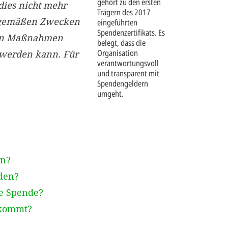
gehört zu den ersten
dies nicht mehr
Trägern des 2017
gsgemäßen Zwecken
eingeführten
Spendenzertifikats. Es
nen Maßnahmen
belegt, dass die
Organisation
 werden kann. Für
verantwortungsvoll
und transparent mit
Spendengeldern
umgeht.
en?
den?
ge Spende?
ekommt?