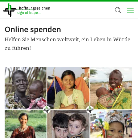
Direkt
zum
Inhalt
Online spenden
Herzlich W
Helfen Sie Menschen weltweit, ein Leben in Würde
Wir verwen
zu führen!
auf unsere
Neben t
notwendig
nutzen wir
Cookies zu 
Werbezwec
helfen un
Online-Ak
kosteneff