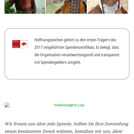
gestalten,
bestmö
Nutzererlebn
und 
Hoffnungszeichen gehört zu den ersten Trägern des
Unterstütz
2017 eingeführten Spendenzertifikats. Es belegt, dass
unsere A
die Organisation verantwortungsvoll und transparent
gewinnen. 
mit Spendengeldern umgeht.
den Einsatz
akzeptiere
optionale
ablehne
Einstellun
Sie jede
Wir freuen uns über jede Spende. Sollten Sie Ihre Zuwendung
Fußberei
einem bestimmten Zweck widmen, bemühen wir uns, diese