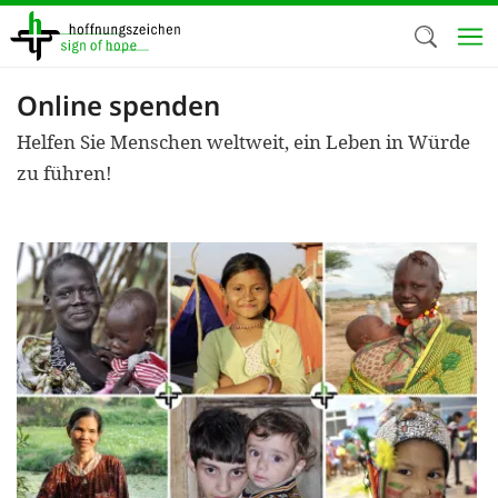
Direkt
zum
Inhalt
Online spenden
Herzlich W
Helfen Sie Menschen weltweit, ein Leben in Würde
Wir verwen
zu führen!
auf unsere
Neben t
notwendig
nutzen wir
Cookies zu 
Werbezwec
helfen un
Online-Ak
kosteneff