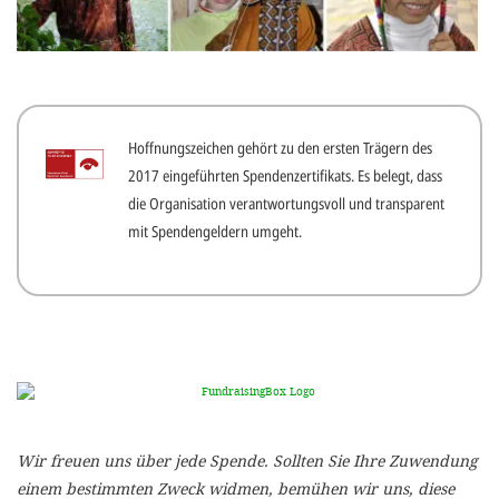
gestalten,
bestmö
Nutzererlebn
und 
Hoffnungszeichen gehört zu den ersten Trägern des
Unterstütz
2017 eingeführten Spendenzertifikats. Es belegt, dass
unsere A
die Organisation verantwortungsvoll und transparent
gewinnen. 
mit Spendengeldern umgeht.
den Einsatz
akzeptiere
optionale
ablehne
Einstellun
Sie jede
Wir freuen uns über jede Spende. Sollten Sie Ihre Zuwendung
Fußberei
einem bestimmten Zweck widmen, bemühen wir uns, diese