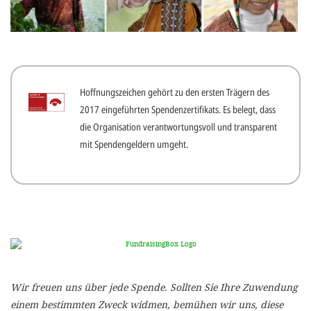
gestalten,
bestmö
Nutzererlebn
und 
Hoffnungszeichen gehört zu den ersten Trägern des
Unterstütz
2017 eingeführten Spendenzertifikats. Es belegt, dass
unsere A
die Organisation verantwortungsvoll und transparent
gewinnen. 
mit Spendengeldern umgeht.
den Einsatz
akzeptiere
optionale
ablehne
Einstellun
Sie jede
Wir freuen uns über jede Spende. Sollten Sie Ihre Zuwendung
Fußberei
einem bestimmten Zweck widmen, bemühen wir uns, diese