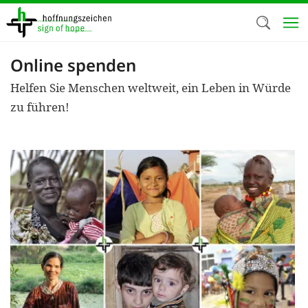
Direkt
zum
Inhalt
Online spenden
Herzlich W
Helfen Sie Menschen weltweit, ein Leben in Würde
Wir verwen
zu führen!
auf unsere
Neben t
notwendig
nutzen wir
Cookies zu 
Werbezwec
helfen un
Online-Ak
kosteneff