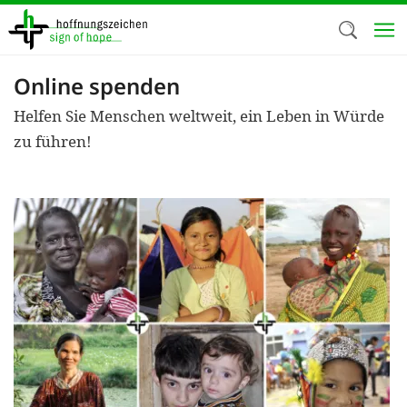
Direkt
zum
Inhalt
Online spenden
Herzlich W
Helfen Sie Menschen weltweit, ein Leben in Würde
Wir verwen
zu führen!
auf unsere
Neben t
notwendig
nutzen wir
Cookies zu 
Werbezwec
helfen un
Online-Ak
kosteneff