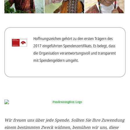
gestalten,
bestmö
Nutzererlebn
und 
Hoffnungszeichen gehört zu den ersten Trägern des
Unterstütz
2017 eingeführten Spendenzertifikats. Es belegt, dass
unsere A
die Organisation verantwortungsvoll und transparent
gewinnen. 
mit Spendengeldern umgeht.
den Einsatz
akzeptiere
optionale
ablehne
Einstellun
Sie jede
Wir freuen uns über jede Spende. Sollten Sie Ihre Zuwendung
Fußberei
einem bestimmten Zweck widmen, bemühen wir uns, diese